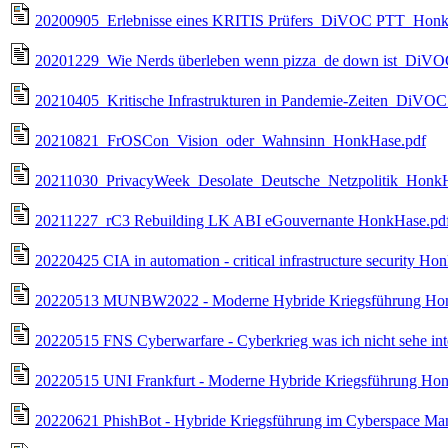
20200905_Erlebnisse eines KRITIS Prüfers_DiVOC PTT_Honk
20201229_Wie Nerds überleben wenn pizza_de down ist_DiV
20210405_Kritische Infrastrukturen in Pandemie-Zeiten_DiVO
20210821_FrOSCon_Vision_oder_Wahnsinn_HonkHase.pdf
20211030_PrivacyWeek_Desolate_Deutsche_Netzpolitik_HonkH
20211227_rC3 Rebuilding LK ABI eGouvernante HonkHase.pd
20220425 CIA in automation - critical infrastructure security Ho
20220513 MUNBW2022 - Moderne Hybride Kriegsführung Ho
20220515 FNS Cyberwarfare - Cyberkrieg was ich nicht sehe int
20220515 UNI Frankfurt - Moderne Hybride Kriegsführung Ho
20220621 PhishBot - Hybride Kriegsführung im Cyberspace Ma