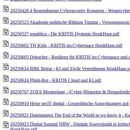
20250428 4 Regensburger Cybersecurity Kongress - Weggecyber
20250523 Akademie politische Bildung Tutzing - Versorgungssi
20250527 republica - Die KRITIS Dystopie HonkHase.pdf
20250602 TH Köln - KRITIS im Cyberspace HonkHase.pdf
20250605 Driescher - Resilienz für KRITIS im Cyberspace und
20250624 BBK Beirat - KI und Zivile Verteidigung HonkHase.p
20250624 Phish-Bot - KRITIS Cloud und KI.pdf
20250707 ZOES Morgenlage - (Cyber-)Historien & Herausford
20250910 Heise secIT digital - Geopolitische Auswirkungen auf
20250921 Datenspuren The End of the World as we know it - K
20250923 Digital Summit NRW - Digitale Souveränität in kritisch
HonkHase.pdf